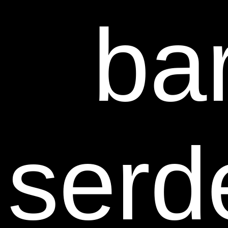
ba
serd