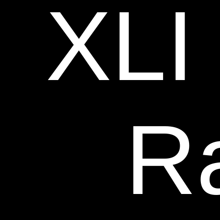
XLI 
R