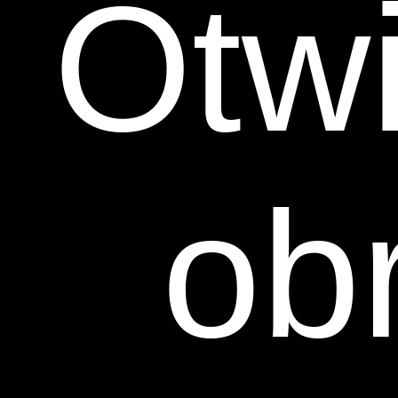
Otw
ob